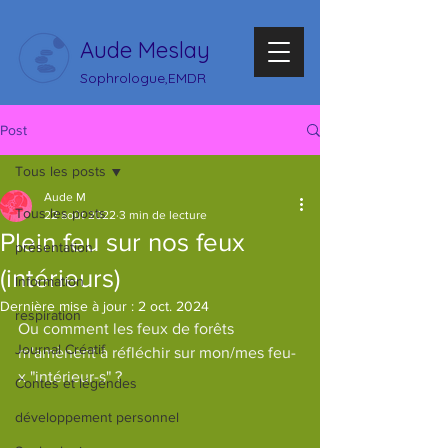
Aude Meslay
Sophrologue,EMDR
Post
Tous les posts
Aude M
Tous les posts
22 août 2022
3 min de lecture
Plein feu sur nos feux
présentation
(intérieurs)
Information
Dernière mise à jour :
2 oct. 2024
respiration
Ou comment les feux de forêts 
Journal Créatif
m'amènent à réfléchir sur mon/mes feu-
x "intérieur-s" ?
Contes et légendes
développement personnel