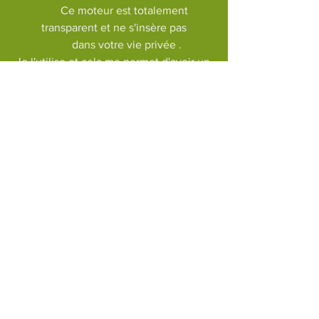
        Ce moteur est totalement 
transparent et ne s'insère pas
          dans votre vie privée . 
Je l'utilise et cela me permet d'avoir un 
peu moins de scrupules à pianoter sur 
Internet.
Bonne fin de vacances  pour ceux qui 
en profitent encore !
                                     Mon prochain 
article / les stages de l'année à venir  