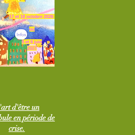
17 et 18 octobre 2026
ou
Infos
5 et 6 juin
2027
'art d'être un
ule en période de
crise.