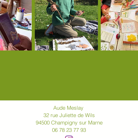
Aude Meslay
32 rue Juliette de Wils
94500 Champigny sur Marne
06 78 23 77 93