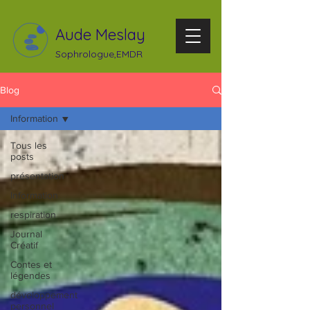
Aude Meslay
Sophrologue,EMDR
Blog
Information
Tous les
posts
présentation
Information
respiration
Journal
Créatif
Contes et
légendes
développement
personnel