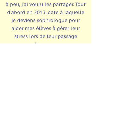
à peu, j'ai voulu les partager.
Tout
d'abord en 2013, date à laquelle
je deviens sophrologue pour
aider mes élèves à gérer leur
stress lors de leur passage
d'examen.
Puis en 2014, en ouvrant mon
atelier au plus grand nombre.
Ensuite en 2018, en me
reconnectant à la joie du dessin
et de l'écriture avec la formation
en Journal Créatif d'Anne-Marie
Jobin (une canadienne qui
marquera mon apprentissage par
son humilité, son énorme savoir